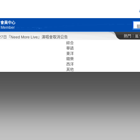
會員中心
Member
熱門：
嵐
Need More Live』演唱會取消公告
綜合
華語
東洋
韓樂
西洋
其他