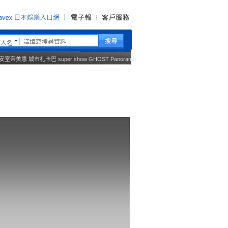
藝人名
安室奈美惠
城市札卡巴
super show
GHOST
Panorama