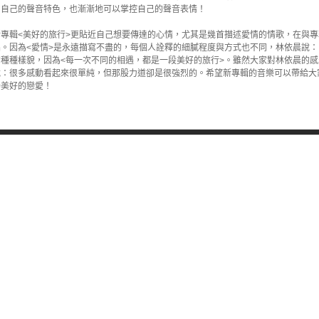
了自己的聲音特色，也漸漸地可以掌控自己的聲音表情！
專輯<美好的旅行>更貼近自己想要傳達的心情，尤其是幾首描述愛情的情歌，在與
。因為<愛情>是永遠描寫不盡的，每個人詮釋的細膩程度與方式也不同，林依晨說
種種樣貌，因為<每一次不同的相遇，都是一段美好的旅行>。雖然大家對林依晨的
說：很多感動看起來很單純，但那股力道卻是很強烈的。希望新專輯的音樂可以帶給大
場美好的戀愛！