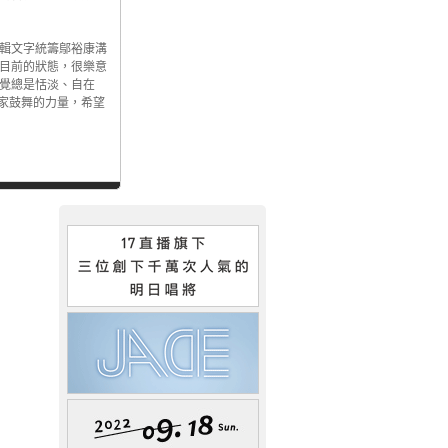
專輯文字統籌鄔裕康溝
：目前的狀態，很樂意
感覺總是恬淡、自在
家鼓舞的力量，希望