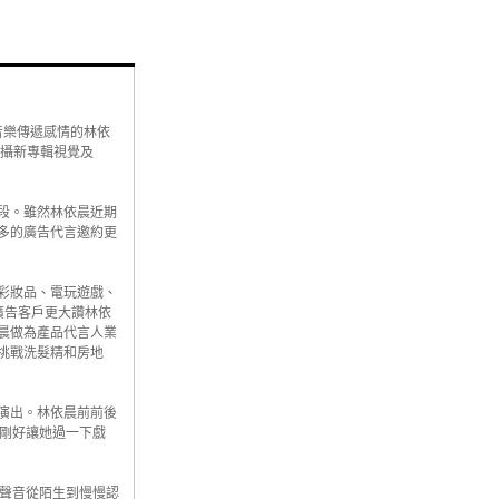
音樂傳遞感情的林依
拍攝新專輯視覺及
段。雖然林依晨近期
多的廣告代言邀約更
彩妝品、電玩遊戲、
廣告客戶更大讚林依
晨做為產品代言人業
挑戰洗髮精和房地
演出。林依晨前前後
，剛好讓她過一下戲
對聲音從陌生到慢慢認