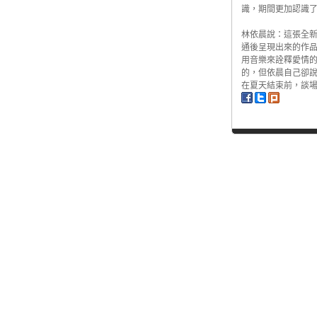
識，期間更加認識
林依晨說：這張全新
通後呈現出來的作品
用音樂來詮釋愛情的
的，但依晨自己卻
在夏天結束前，談