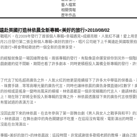
藝人檔案
相關情報
歷年作品
遠赴英國打造林依晨全新專輯<美好的旅行>
2010/08/02
戰唱片，在2009年發行了首張個人專輯<幸福遇見>成績亮眼，人氣紅不讓！愛上用
年8月21日發行第二張全新個人專輯<美好的旅行>，唱片公司砸下上千萬遠赴英國取景
好的旅行>將會帶給歌迷們一個全新的音樂享受。
來的經驗就像是一場因緣際會般，兩張專輯的發行，有點像是命運安排你到另外一個階
但戲劇邀約從不間斷，期間也看了許多劇本、同時更積極投入籌備全新專輯的發行、許
除了代言了知名超商廣告之外，人氣火紅的她更是陸續接下了許多大中華區的保養品、
、珠寶手錶…等等高曝光量的廣告代言，同時也讓林依晨的廣告身價直逼9位數字！
愛的扮相或是搖身一變時尚風采的模樣，林依晨都是一個非常稱職的代言人，邀請林依
以上！現在除了即將全新投入新專輯的宣傳之外，林依晨透露接下來的廣告代言很想要
沒有嘗試過的表演方法。
也沒因此閒下來的林依晨，在去年參與了第一部舞台劇《男人與女人之戰爭與和平》的
市，林依晨說：在舞台劇中的角色關鍵卻不吃重，在這段沒有電視、電影演出的時間
劇沒能在台灣演出。
專輯<美好的旅行>的林依晨說：這段時間，非常感謝很多歌唱老師的教導，讓自己