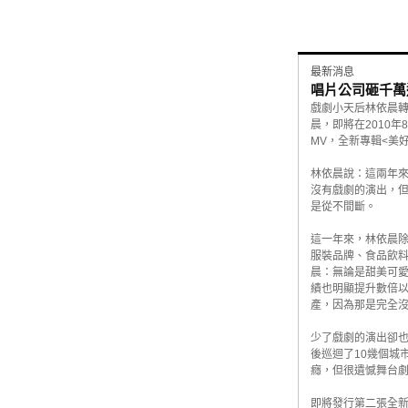
最新消息
唱片公司砸千萬
戲劇小天后林依晨轉
晨，即將在2010
MV，全新專輯<美
林依晨說：這兩年
沒有戲劇的演出，
是從不間斷。
這一年來，林依晨
服裝品牌、食品飲料
晨：無論是甜美可
績也明顯提升數倍
產，因為那是完全
少了戲劇的演出卻
後巡迴了10幾個城
癮，但很遺憾舞台
即將發行第二張全新