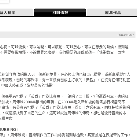
藝人檔案
相關情報
歷年作品
2003/10/07
的心情。可以流淚、可以吶喊、可以感動、可以放心、可以在想要的時候，聽到還
不需要多做解釋，不論世界怎麼變，我們需要的那份感動---「情歌教父」周傳
後，周傳雄的創作與演唱進入另一個新的境界。在心態上他也將自己歸零，重新享受製作人
作品表現。當時的專輯中，有一首沒有當成主打歌的「黃昏」，在沒有任何特別宣
亞、中國大陸都成了當地最火的情歌。
一個衛冕者挑選了「黃昏」作為比賽曲，一路唱了二十關，?他贏得冠軍，也唱紅
加坡。周傳雄2000年推出的專輯，在2003年進入新加坡的銷售排行榜居高不
的事情，有參賽者挑選了「黃昏」作為比賽曲，得到十六週冠軍，同樣把這首歌唱
曲，就這樣找到了自己的生命。這可以說是周傳雄的傳奇，卻也是流行音樂的本
永續生命。
DUBBING」
『過帶』。周傳雄說，音樂製作的工作抽絲剝繭到最極致，其實就是在做過帶的工作。