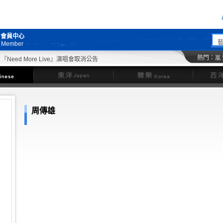
會員中心
Member
熱門：
嵐
eed More Live』演唱會取消公告
東洋
韓樂
周傳雄