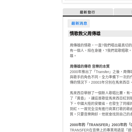
最新發行
最新消息
情歌教父周傳雄
周傳雄的情歌，一直?我們唱出最真切
有一個人，陪在身邊，?我們寫歌唱歌。
雄。
周傳雄的傳奇 音樂的本質
2000年推出了「Transfer」之
與歌手的角色不同，全力準備下一次的
傳的情況下，20003年分別在馬來西
馬來西亞舉辦了一個新人歌唱比賽，有
了「黃昏」，讓這首歌從馬來西亞紅到新
下。中國大陸的安徽省，也發生了同樣
到紅。一首完全沒有進行商業打歌的歌
質。只要音樂夠好，他就會找到自己的
2000年的「TRANSFER」2003年的「
TRANSFER在音樂上的專業用語是