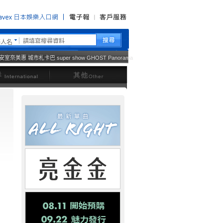
藝人名
安室奈美惠
城市札卡巴
super show
GHOST
Panorama
西洋
其他