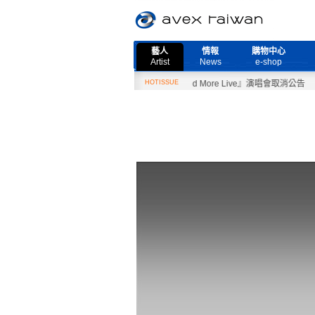
藝人
情報
購物中心
Artist
News
e-shop
2月27日『Need More Live』演唱會取消公告
HOTISSUE