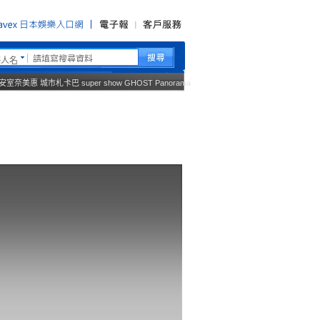
藝人名
安室奈美惠
城市札卡巴
super show
GHOST
Panorama