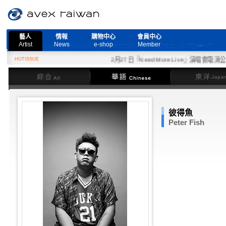
藝人
情報
購物中心
會員中心
Artist
News
e-shop
Member
HOTISSUE
2月27日『Need More Live』演唱會取消公告
綜合
華語
東洋
彼得魚
Peter Fish