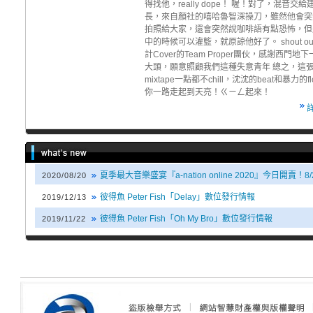
得找他，really dope！ 喔！對了，混音交給
長，來自顏社的嘻哈魯智深操刀，雖然他會突
拍照給大家，還會突然說咖啡語有點恐怖，但
中的時候可以灌籃，就原諒他好了。 shout out 
計Cover的Team Proper團伙，感謝西門地
大頭，願意照顧我們這種失意青年 總之，這
mixtape一點都不chill，沈沈的beat和暴力的f
你一路走起到天亮！ㄍㄧㄥ起來！
夏季最大音樂盛宴『a-nation online 2020』今日開賣！8
2020/08/20
彼得魚 Peter Fish「Delay」數位發行情報
2019/12/13
彼得魚 Peter Fish「Oh My Bro」數位發行情報
2019/11/22