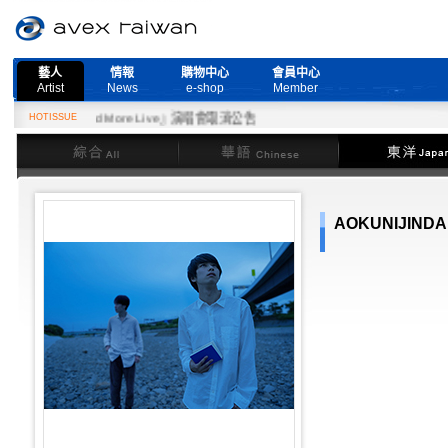
藝人
情報
購物中心
會員中心
Artist
News
e-shop
Member
日『Need More Live』演唱會取消公告
HOTISSUE
綜合
華語
東洋
AOKUNIJINDA 