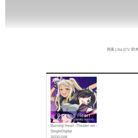
西条 Lilia (CV. 
Burning Heart -Theater ver.-
Single
Digital
2023/12/08