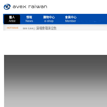
藝人
情報
購物中心
會員中心
Artist
News
e-shop
Member
eed More Live』演唱會取消公告
HOTISSUE