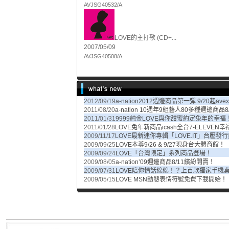
AVJSG40532/A
LOVE的主打歌 (CD+...
2007/05/09
AVJSG40508/A
2012/09/19
a-nation2012週邊商品第一彈 9/20起av
2011/08/20
a-nation 10週年9組藝人80多種週邊商品8
2011/01/31
9999純金LOVE與你甜蜜約定兔年的幸福
2011/01/28
LOVE兔年新商品icash全台7-ELEVEN幸
2009/11/17
LOVE最新迷你專輯「LOVE.IT」台壓發
2009/09/25
LOVE本尊9/26 & 9/27現身台大體育館！
2009/09/24
LOVE「台灣限定」系列商品登場！
2009/08/05
a-nation’09週邊商品8/11繽紛開賣！
2009/07/31
LOVE陪你情話綿綿！？上百款獨家手機
2009/05/15
LOVE MSN動態表情符號免費下載開始！