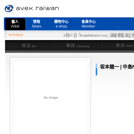
藝人
情報
購物中心
會員中心
Artist
News
e-shop
Member
HOTISSUE
2月27日『Need More Live』演唱會取消公告
綜合
華語
東洋
坂本龍一 | 中島N