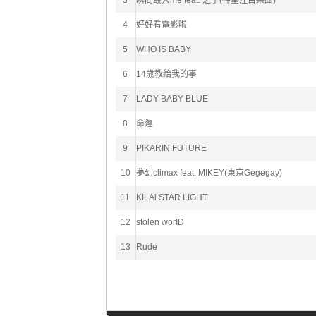
3
瞬間最大me feat. 之子(神聖注目樂團)
4
好好看電影啦
5
WHO IS BABY
6
14歲教給我的事
7
LADY BABY BLUE
8
命運
9
PIKARIN FUTURE
10
夢幻climax feat. MIKEY(東京Gegegay)
11
KILAi STAR LIGHT
12
stolen worID
13
Rude