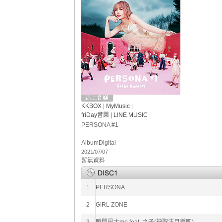
KKBOX
|
MyMusic
|
friDay音樂
|
LINE MUSIC
PERSONA #1
Album
Digital
2021/07/07
暫無資料
1
PERSONA
2
GIRL ZONE