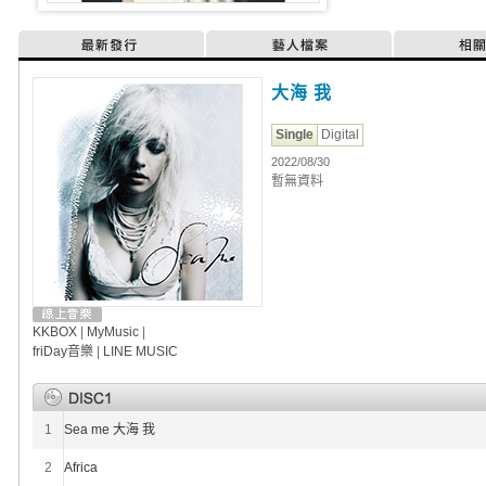
最新發行
藝人檔案
相
大海 我
Single
Digital
2022/08/30
暫無資料
KKBOX
|
MyMusic
|
friDay音樂
|
LINE MUSIC
1
Sea me 大海 我
2
Africa