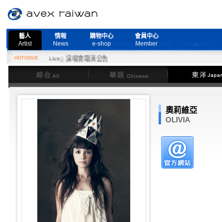
藝人
情報
購物中心
會員中心
Artist
News
e-shop
Member
d More Live』演唱會取消公告
HOTISSUE
綜合
華語
東洋
奧莉維亞
OLIVIA