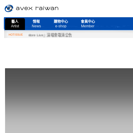
藝人
情報
購物中心
會員中心
Artist
News
e-shop
Member
eed More Live』演唱會取消公告
HOTISSUE