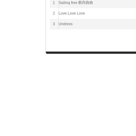
1
Sailing free 航向自由
2
Love Love Love
3
Undress