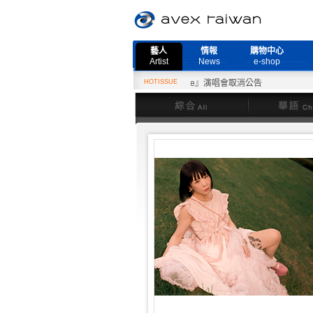
藝人
情報
購物中心
Artist
News
e-shop
2月27日『Need More Live』演唱會取消公告
HOTISSUE
綜合
華語