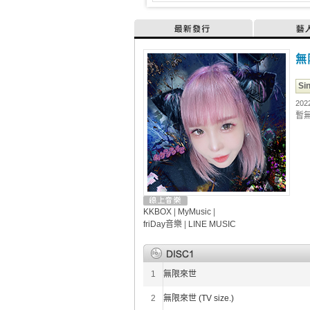
最新發行
藝
無
Si
202
暫
KKBOX
|
MyMusic
|
friDay音樂
|
LINE MUSIC
1
無限來世
2
無限來世 (TV size.)