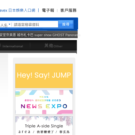
藝人名
安室奈美惠
城市札卡巴
super show
GHOST
Panorama
西洋
其他