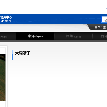
會員中心
Member
熱門：
嵐
東洋
韓樂
大森靖子