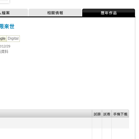
人檔案
相關情報
歷年作品
限來世
ngle
Digital
2/12/29
無資料