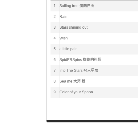
1
Sailing free 航向自由
2
Rain
3
Stars shining out
4
Wish
5
a little pain
6
SpidERSpins 蜘蛛的迷惘
7
Into The Stars 飛入星辰
8
Sea me 大海 我
9
Color of your Spoon