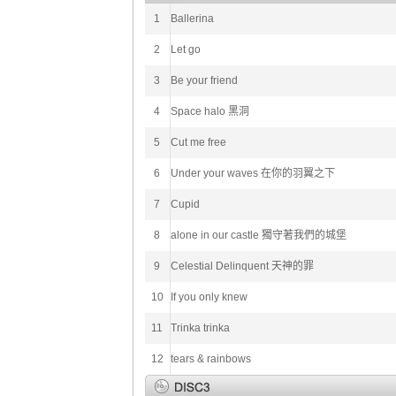
1
Ballerina
2
Let go
3
Be your friend
4
Space halo 黑洞
5
Cut me free
6
Under your waves 在你的羽翼之下
7
Cupid
8
alone in our castle 獨守著我們的城堡
9
Celestial Delinquent 天神的罪
10
If you only knew
11
Trinka trinka
12
tears & rainbows