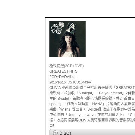
極致精選(2CD+DVD)
GREATEST HITS
2CD+DVD
Album
|
2010/10/15
AVJCD10443/A
OLIVIA 奧莉維亞出道至今推出首張精選「GREAT
樂軌跡，並加收「Sunlight」「Be your frien
主的[B-side]，讓聽者可隨心情選擇聆聽。共24首曲目。[
spoon」，作為人氣動畫「NANA」片尾曲而人氣爆發的
樂曲「Wish」等曲目。[B-side]則收錄了在歌迷中蔚為經
中必唱的「Under your waves在你的羽翼之下」「Ce
樣，收錄同樣展現OLIVIA 奧莉維亞世界觀的音樂
頁!