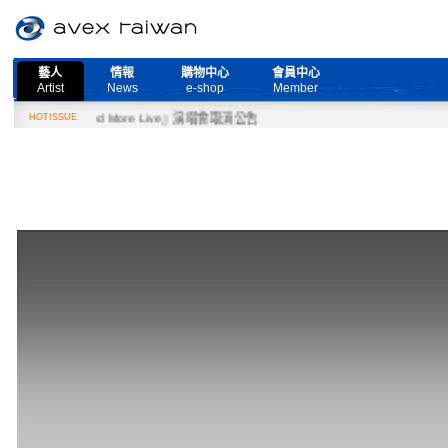
藝人
情報
購物中心
會員中心
Artist
News
e-shop
Member
『Need More Live』演唱會取消公告
HOTISSUE