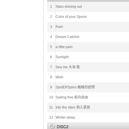
1
Stars shining out
2
Color of your Spoon
3
Rain
4
Dream Catcher
5
a little pain
6
Sunlight
7
Sea me 大海 我
8
Wish
9
SpidERSpins 蜘蛛的迷惘
10
Sailing free 航向自由
11
Into the stars 飛入星辰
12
Winter sleep