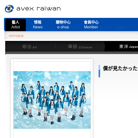
藝人
情報
購物中心
會員中心
Artist
News
e-shop
Member
公告
HOTISSUE
綜合
華語
東洋
僕が見たかった