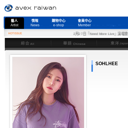
藝人
情報
購物中心
會員中心
Artist
News
e-shop
Member
HOTISSUE
2月27日『Need More Live』演唱會
綜合
華語
東洋
SOHLHEE