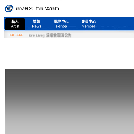
藝人
情報
購物中心
會員中心
Artist
News
e-shop
Member
eed More Live』演唱會取消公告
HOTISSUE