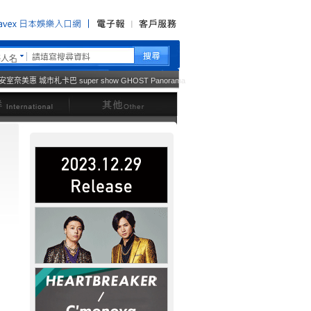
藝人名
安室奈美惠
城市札卡巴
super show
GHOST
Panorama
西洋
其他