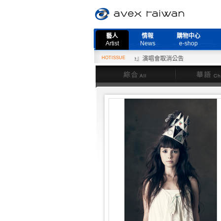
藝人
情報
購物中心
Artist
News
e-shop
2月27日『Need More Live』演唱會取消公告
HOTISSUE
綜合
華語