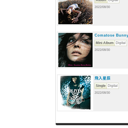
Album
Digital
2022/08/30
Comatose Bunny
Mini Album
Digital
2022/08/30
飛入星辰
Single
Digital
2022/08/30