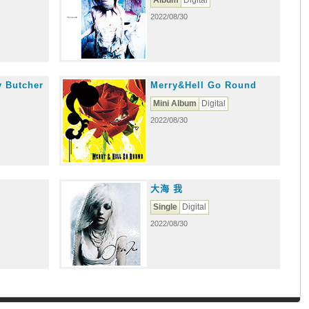
Album
Digital
2022/08/30
 Butcher
Merry&Hell Go Round
Mini Album
Digital
2022/08/30
大海 我
Single
Digital
2022/08/30