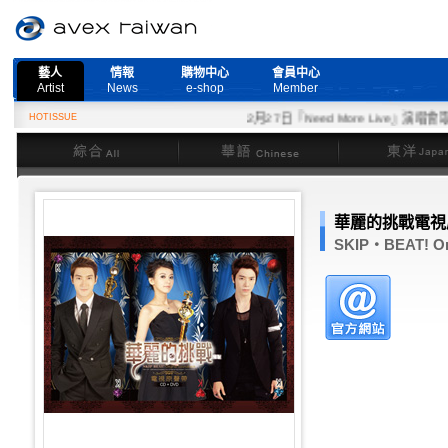
藝人
情報
購物中心
會員中心
Artist
News
e-shop
Member
HOTISSUE
2月27日『Need More Live』演唱會取
綜合
華語
東洋
華麗的挑戰電視
SKIP‧BEAT! Ori