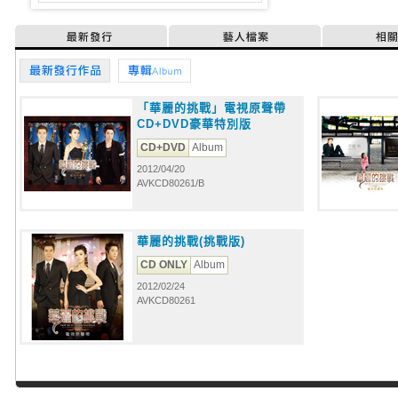
最新發行
藝人檔案
相
最新發行作品
專輯
「華麗的挑戰」電視原聲帶
CD+DVD豪華特別版
CD+DVD
Album
2012/04/20
AVKCD80261/B
華麗的挑戰(挑戰版)
CD ONLY
Album
2012/02/24
AVKCD80261