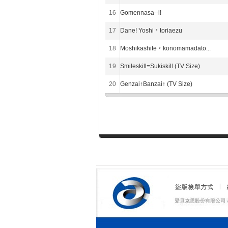
16
Gomennasa--i!
17
Dane! Yoshi，toriaezu
18
Moshikashite，konomamadato...
19
Smileskill=Sukiskill (TV Size)
20
Genzai↑Banzai↑ (TV Size)