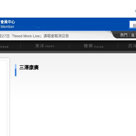
會員中心
Member
熱門：
嵐
日『Need More Live』演唱會取消公告
東洋
韓樂
三澤康廣