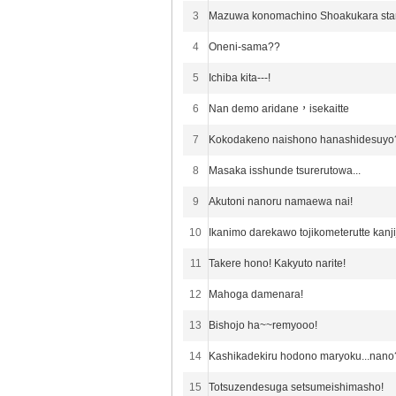
3
Mazuwa konomachino Shoakukara star
4
Oneni-sama??
5
Ichiba kita---!
6
Nan demo aridane，isekaitte
7
Kokodakeno naishono hanashidesuyo
8
Masaka isshunde tsurerutowa...
9
Akutoni nanoru namaewa nai!
10
Ikanimo darekawo tojikometerutte kanj
11
Takere hono! Kakyuto narite!
12
Mahoga damenara!
13
Bishojo ha~~remyooo!
14
Kashikadekiru hodono maryoku...nano
15
Totsuzendesuga setsumeishimasho!