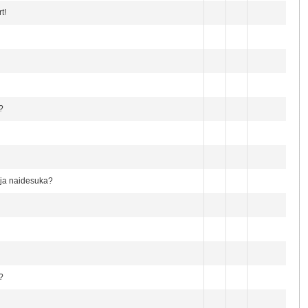
t!
?
ija naidesuka?
?