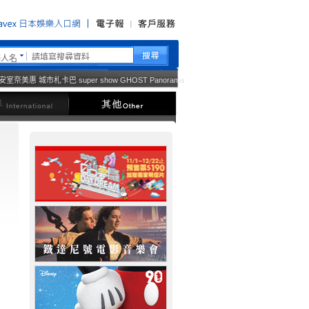
藝人名
安室奈美惠
城市札卡巴
super show
GHOST
Panorama
西洋
其他