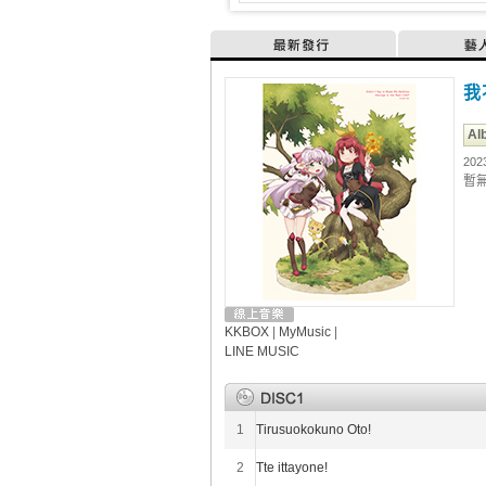
最新發行
藝
我
Al
202
暫
KKBOX
|
MyMusic
|
LINE MUSIC
1
Tirusuokokuno Oto!
2
Tte ittayone!