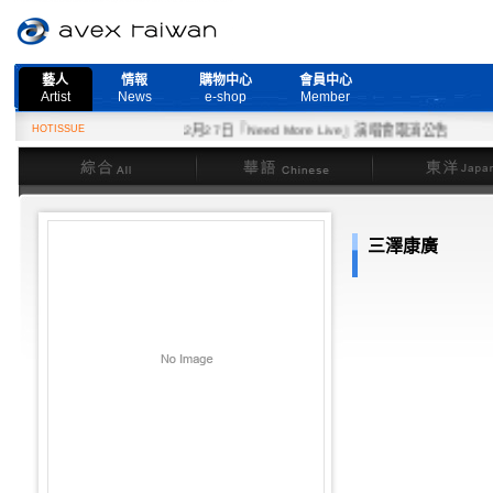
藝人
情報
購物中心
會員中心
Artist
News
e-shop
Member
HOTISSUE
2月27日『Need More Live』演唱會取消公告
綜合
華語
東洋
三澤康廣