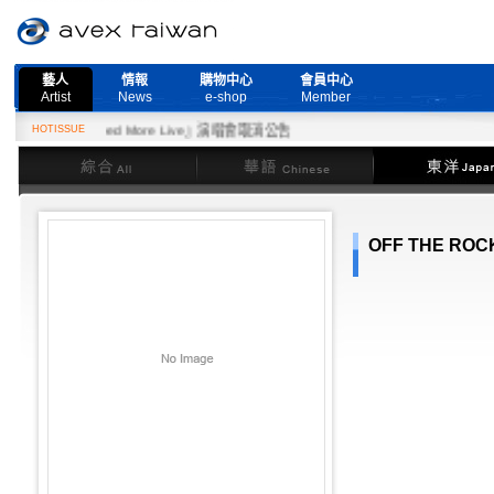
藝人
情報
購物中心
會員中心
Artist
News
e-shop
Member
日『Need More Live』演唱會取消公告
HOTISSUE
綜合
華語
東洋
OFF THE ROC