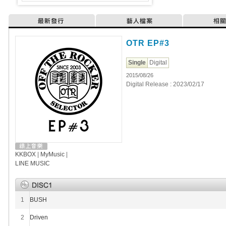
最新發行
藝人檔案
相
OTR EP#3
Single
Digital
2015/08/26
Digital Release : 2023/02/17
KKBOX
|
MyMusic
|
LINE MUSIC
1
BUSH
2
Driven