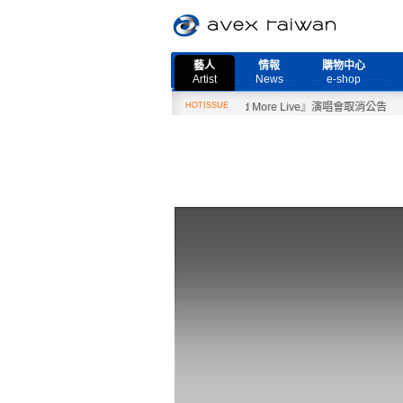
藝人
情報
購物中心
Artist
News
e-shop
2月27日『Need More Live』演唱會取消公告
HOTISSUE