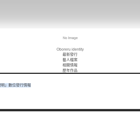
Oboreru identity
最新發行
藝人檔案
相關情報
歷年作品
證明」數位發行情報