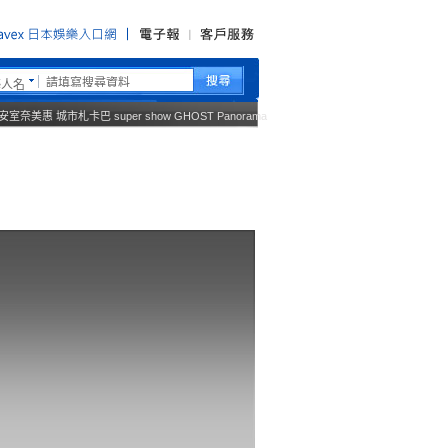
藝人名
安室奈美惠
城市札卡巴
super show
GHOST
Panorama