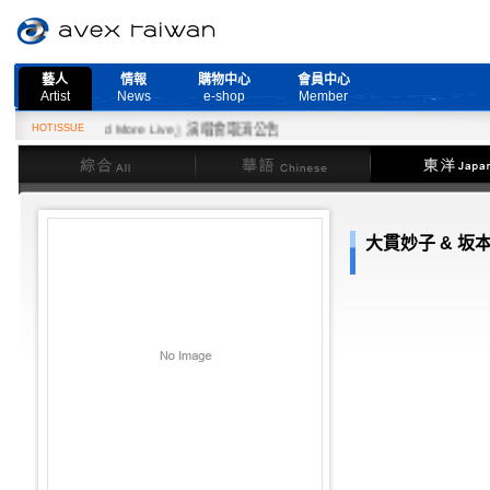
藝人
情報
購物中心
會員中心
Artist
News
e-shop
Member
7日『Need More Live』演唱會取消公告
HOTISSUE
綜合
華語
東洋
大貫妙子 & 坂