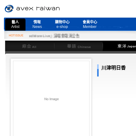
藝人
情報
購物中心
會員中心
Artist
News
e-shop
Member
日『Need More Live』演唱會取消公告
HOTISSUE
綜合
華語
東洋
川津明日香