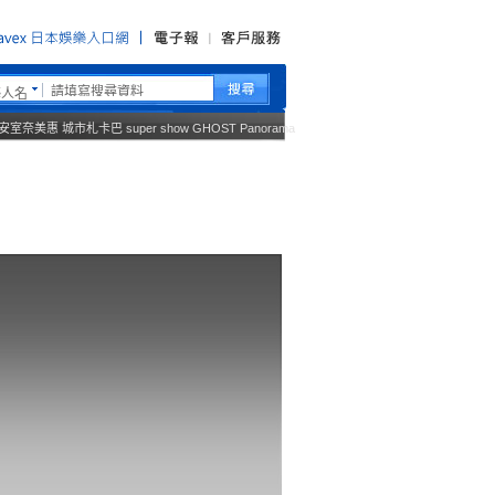
藝人名
安室奈美惠
城市札卡巴
super show
GHOST
Panorama