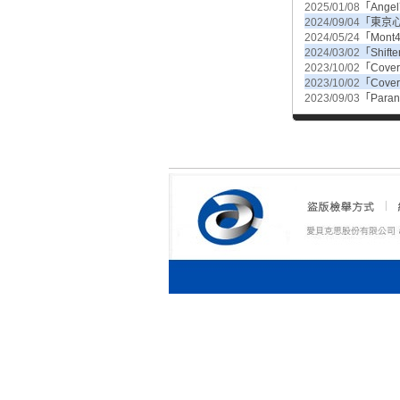
2025/01/08
「Ang
2024/09/04
「東京
2024/05/24
「Mont
2024/03/02
「Shif
2023/10/02
「Cover
2023/10/02
「Cover
2023/09/03
「Par