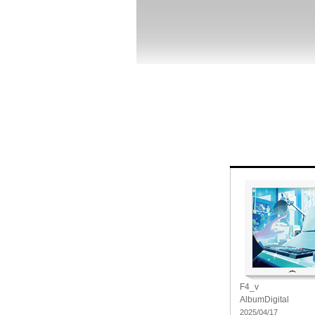
F4_v
Album
Digital
2025/04/17