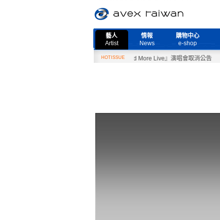
藝人
情報
購物中心
Artist
News
e-shop
2月27日『Need More Live』演唱會取消公告
HOTISSUE