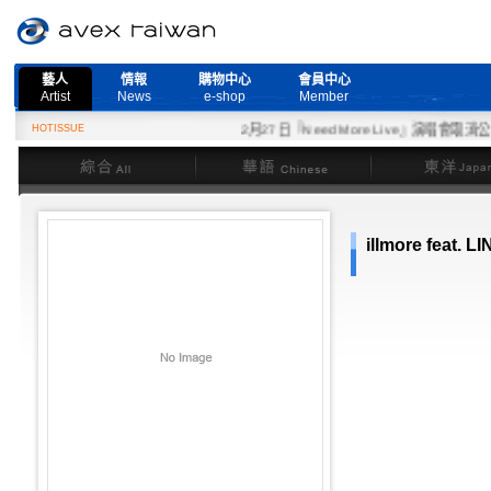
藝人
情報
購物中心
會員中心
Artist
News
e-shop
Member
HOTISSUE
2月27日『Need More Live』演唱會取消公告
綜合
華語
東洋
illmore feat. L