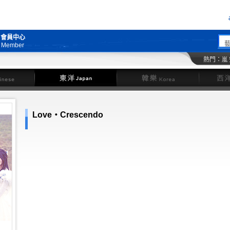
會員中心
Member
熱門：
嵐
東洋
韓樂
Love・Crescendo