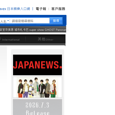
藝人名
安室奈美惠
城市札卡巴
super show
GHOST
Panorama
西洋
其他