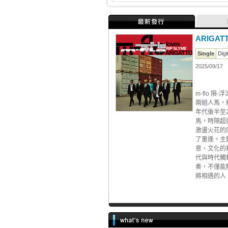
最新發行
ARIGAT
Single
Digi
2025/09/17
m-flo 隕
兩組人馬，
年代後半至
馬，時隔超
激盪火花的
了重逢。主
意、文化的
代與時代觸
奏，不僅能
將相遇的人