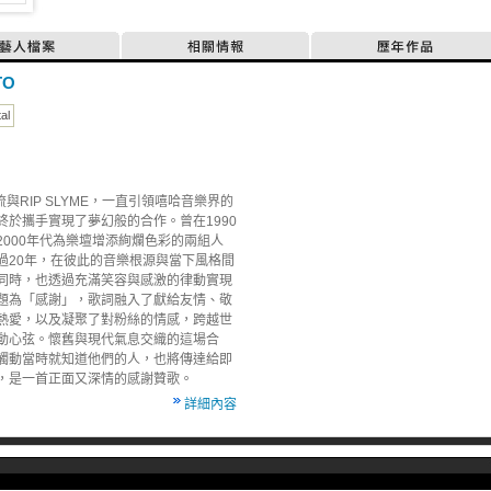
藝人檔案
相關情報
歷年作品
TO
tal
-浮流與RIP SLYME，一直引領嘻哈音樂界的
終於攜手實現了夢幻般的合作。曾在1990
2000年代為樂壇增添絢爛色彩的兩組人
過20年，在彼此的音樂根源與當下風格間
同時，也透過充滿笑容與感激的律動實現
題為「感謝」，歌詞融入了獻給友情、敬
熱愛，以及凝聚了對粉絲的情感，跨越世
動心弦。懷舊與現代氣息交織的這場合
觸動當時就知道他們的人，也將傳達給即
，是一首正面又深情的感謝贊歌。
詳細內容