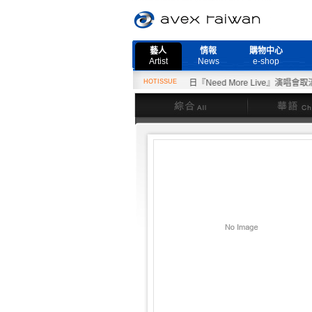
藝人
情報
購物中心
Artist
News
e-shop
2月27日『Need More Live』演唱會取消公告
HOTISSUE
綜合
華語