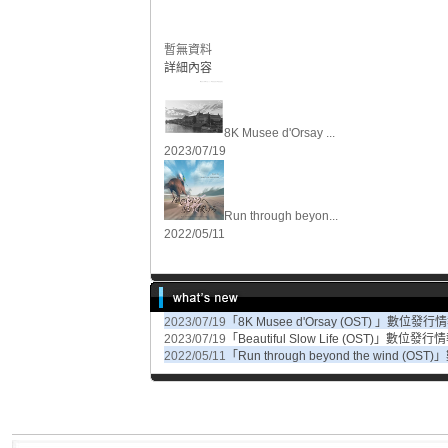
暫無資料
詳細內容
8K Musee d'Orsay ...
2023/07/19
Run through beyon...
2022/05/11
2023/07/19
「8K Musee d'Orsay (OST) 」數位發行
2023/07/19
「Beautiful Slow Life (OST)」數位發行
2022/05/11
「Run through beyond the wind (O