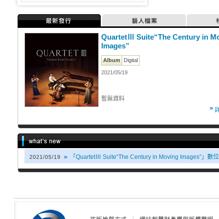
最新發行
藝人檔案
QuartetⅢ Suite“The Century in M
Images”
Album
Digital
2021/05/19
暫無資料
「QuartetⅢ Suite“The Century in Moving Images
2021/05/19