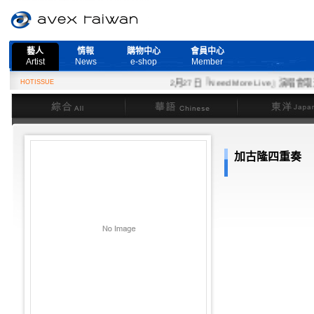
藝人
情報
購物中心
會員中心
Artist
News
e-shop
Member
HOTISSUE
2月27日『Need More Live』演唱會取消
綜合
華語
東洋
加古隆四重奏