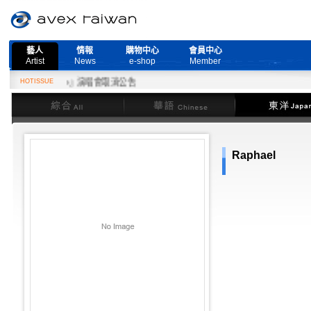
藝人
情報
購物中心
會員中心
Artist
News
e-shop
Member
More Live』演唱會取消公告
HOTISSUE
綜合
華語
東洋
Raphael