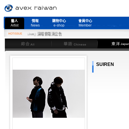
藝人
情報
購物中心
會員中心
Artist
News
e-shop
Member
d More Live』演唱會取消公告
HOTISSUE
綜合
華語
東洋
SUIREN