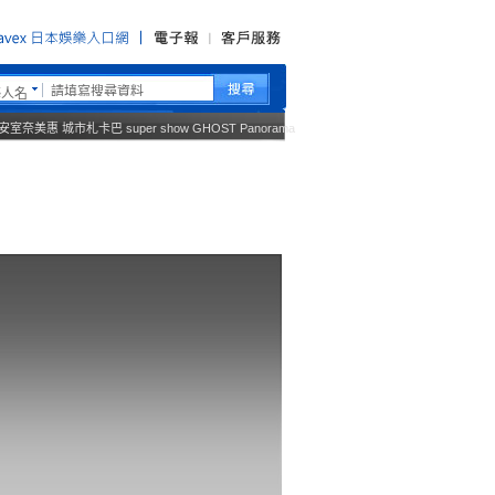
藝人名
安室奈美惠
城市札卡巴
super show
GHOST
Panorama