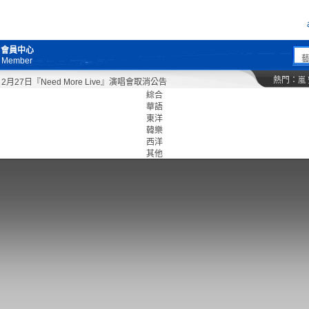
會員中心
Member
熱門：
嵐
27日『Need More Live』演唱會取消公告
綜合
華語
東洋
韓樂
西洋
其他