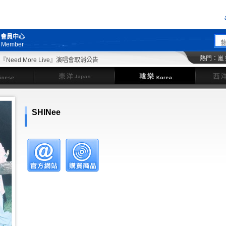
會員中心
Member
熱門：
嵐
ed More Live』演唱會取消公告
東洋
韓樂
SHINee