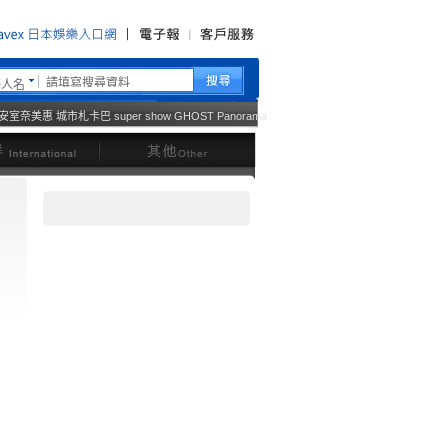
藝人名
安室奈美惠
城市札卡巴
super show
GHOST
Panorama
西洋
其他