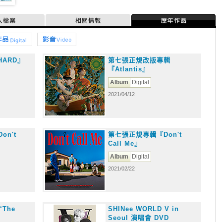
人檔案
相關情報
歷年作品
位作品
影音
ARD』
第七張正規改版專輯
『Atlantis』
Album
Digital
2021/04/12
Don't
第七張正規專輯『Don't
s
Call Me』
Album
Digital
2021/02/22
The
SHINee WORLD V in
Seoul 演唱會 DVD