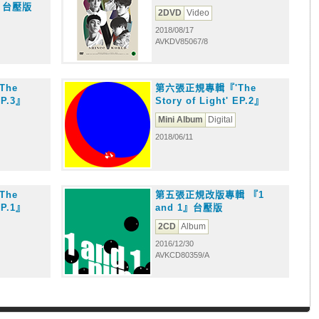
e》台壓版
2DVD
Video
2018/08/17
AVKDV85067/8
The
第六張正規專輯『'The
EP.3』
Story of Light' EP.2』
Mini Album
Digital
2018/06/11
The
第五張正規改版專輯 『1
EP.1』
and 1』台壓版
2CD
Album
2016/12/30
AVKCD80359/A