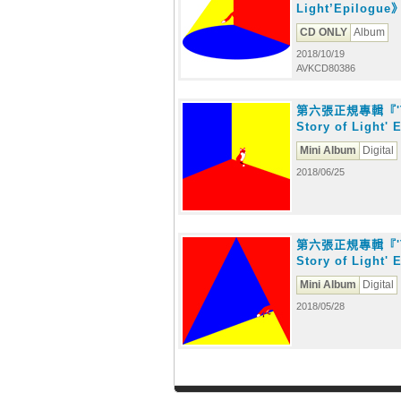
Light’Epilogu
CD ONLY
Album
2018/10/19
AVKCD80386
第六張正規專輯『'
Story of Light' 
Mini Album
Digital
2018/06/25
第六張正規專輯『'
Story of Light' 
Mini Album
Digital
2018/05/28