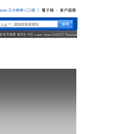
藝人名
安室奈美惠
城市札卡巴
super show
GHOST
Panorama