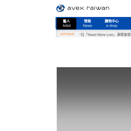
藝人
情報
購物中心
Artist
News
e-shop
2月27日『Need More Live』演唱會取消公告
HOTISSUE