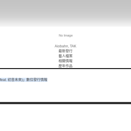
Aiobahn, TAK
最新發行
藝人檔案
相關情報
歷年作品
 (feat. 初音未來)」數位發行情報