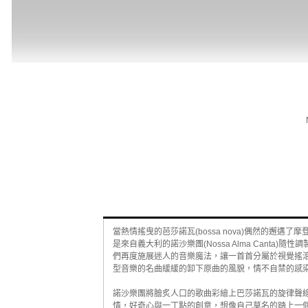
當熱情搖曳的芭莎諾瓦(bossa nova)偶然的邂
是來自義大利的諾沙樂團(Nossa Alma Canta)隨性調
們再度施展迷人的音樂魔法，讓一首首分屬於視覺搖
型音樂的名曲緩緩的卸下原曲的風貌，情不自禁的感
諾沙樂團將膾炙人口的歌曲彩繪上巴莎諾瓦的旋律聲
情，好奇心與一丁點的創意，想像自己莫名的踏上一