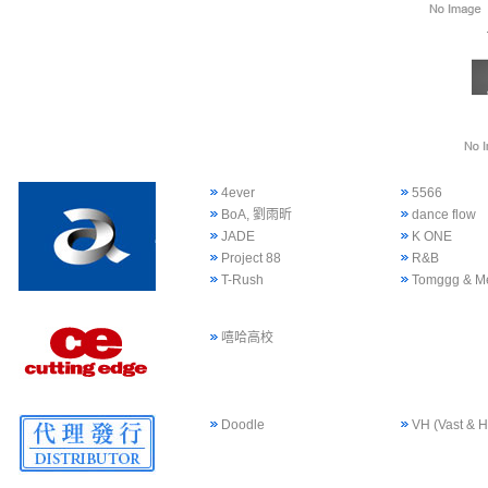
4ever
5566
BoA, 劉雨昕
dance flow
JADE
K ONE
Project 88
R&B
T-Rush
Tomggg & M
嘻哈高校
Doodle
VH (Vast & H