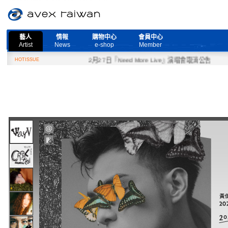
藝人
情報
購物中心
會員中心
Artist
News
e-shop
Member
HOTISSUE
2月27日『Need More Live』演唱會取消公告