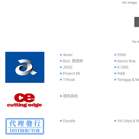
4ever
5566
BoA, 劉雨昕
dance flow
JADE
K ONE
Project 88
R&B
T-Rush
Tomggg & M
嘻哈高校
Doodle
VH (Vast & H