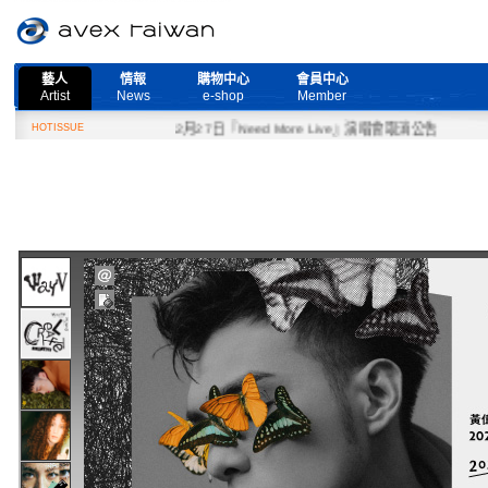
藝人
情報
購物中心
會員中心
Artist
News
e-shop
Member
HOTISSUE
2月27日『Need More Live』演唱會取消公告