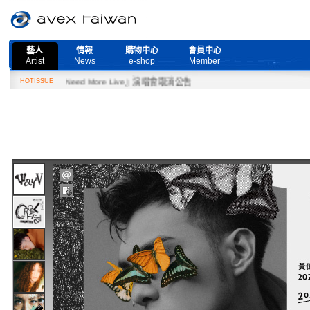
藝人
情報
購物中心
會員中心
Artist
News
e-shop
Member
2月27日『Need More Live』演唱會取消公告
HOTISSUE