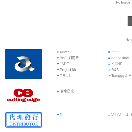
4ever
5566
BoA, 劉雨昕
dance flow
JADE
K ONE
Project 88
R&B
T-Rush
Tomggg & M
嘻哈高校
Doodle
VH (Vast & H