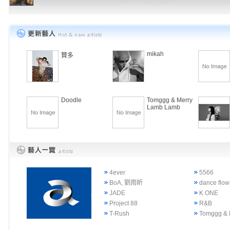
mikah
贊多
Doodle
Tomggg & Merry
Lamb Lamb
4ever
5566
BoA, 劉雨昕
dance flow
JADE
K ONE
Project 88
R&B
T-Rush
Tomggg & 