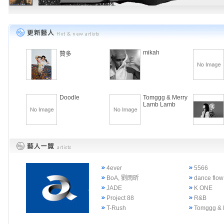
mikah
贊多
Doodle
Tomggg & Merry
Lamb Lamb
4ever
5566
BoA, 劉雨昕
dance flow
JADE
K ONE
Project 88
R&B
T-Rush
Tomggg & 