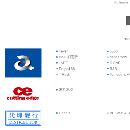
4ever
5566
BoA, 劉雨昕
dance flow
JADE
K ONE
Project 88
R&B
T-Rush
Tomggg & M
嘻哈高校
Doodle
VH (Vast & H