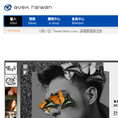
藝人
情報
購物中心
會員中心
Artist
News
e-shop
Member
HOTISSUE
2月27日『Need More Live』演唱會取消公告