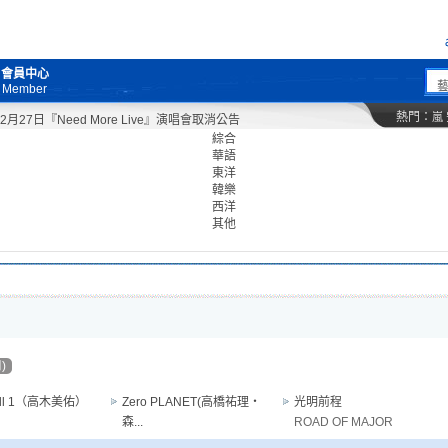
會員中心
Member
熱門：
嵐
27日『Need More Live』演唱會取消公告
綜合
華語
東洋
韓樂
西洋
其他
)
oll 1（高木美佑）
Zero PLANET(高橋祐理・
光明前程
森...
ROAD OF MAJOR