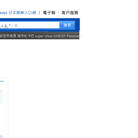
藝人名
安室奈美惠
城市札卡巴
super show
GHOST
Panorama