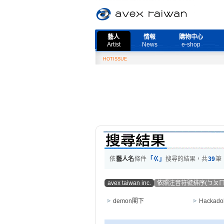
藝人
情報
購物中心
Artist
News
e-shop
HOTISSUE
2月
依
藝人名
條件
「ㄍ」
搜尋的結果，共
39
筆
avex taiwan inc.
依照注音符號排序(ㄅㄆㄇ
demon閣下
Hackad