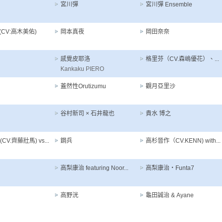
宮川彈
宮川彈 Ensemble
CV:高木美佑)
岡本真夜
岡田奈奈
感覺皮耶洛
格里芬（CV.森嶋優花）、...
Kankaku PIERO
蓋然性Orutizumu
觀月亞里沙
谷村新司 × 石井龍也
貴水 博之
CV.齊藤壯馬) vs...
鋼兵
高杉晉作（CV.KENN) with...
高梨康治 featuring Noor...
高梨康治・Funta7
高野洸
龜田誠治 & Ayane