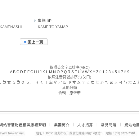
龜與山P
 KAMENASHI
KAME TO YAMAP
依照英文字母排序(ABC)
A
B
C
D
E
F
G
H
I
J
K
L
M
N
O
P
Q
R
S
T
U
V
W
X
Y
Z
0
1
2
3
4
5
6
7
8
9
依照注音符號排序(ㄅㄆㄇ)
ㄈ
ㄉ
ㄊ
ㄋ
ㄌ
ㄍ
ㄎ
ㄏ
ㄐ
ㄑ
ㄒ
ㄓ
ㄔ
ㄕ
ㄖ
ㄗ
ㄘ
ㄙ
ㄚ
ㄛ
ㄜ
ㄝ
ㄞ
ㄟ
ㄠ
ㄡ
ㄢ
ㄣ
ㄤ
ㄥ
其他分類
合輯
原聲帶