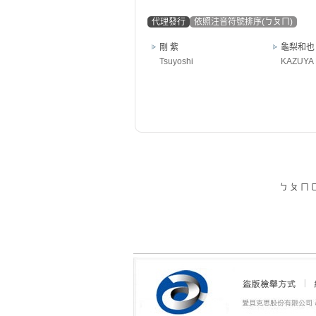
代理發行
依照注音符號排序(ㄅㄆㄇ)
剛 紫
龜梨和也
Tsuyoshi
KAZUYA
ㄅ
ㄆ
ㄇ