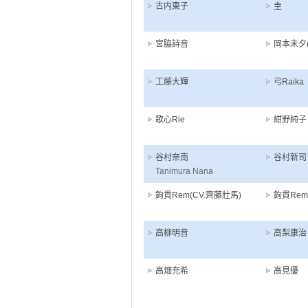
古内東子
圭
宮脇詩音
岡本未夕(
工藤大輝
弓Raika
歌心Rie
紺野純子
谷村奈南
谷村新司
Tanimura Nana
鉤貫Rem(CV.齊藤壯馬)
鉤貫Rem(
高柳明音
高梨康治
高畑充希
高見優