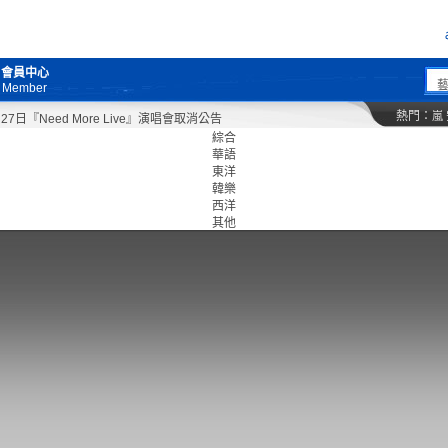
會員中心
Member
熱門：
嵐
日『Need More Live』演唱會取消公告
綜合
華語
東洋
韓樂
西洋
其他