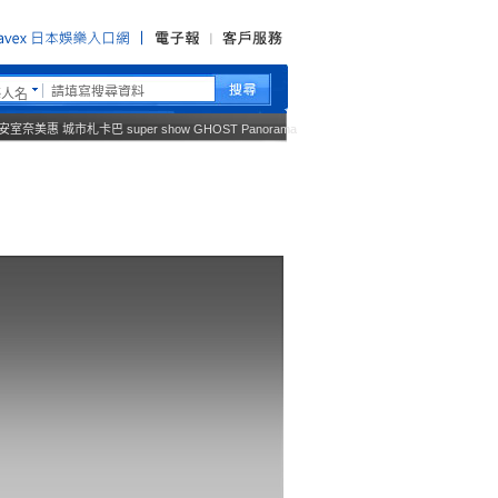
藝人名
安室奈美惠
城市札卡巴
super show
GHOST
Panorama