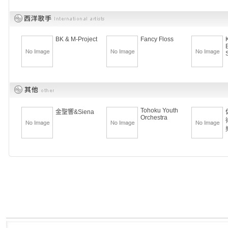
BK & M-Project
Fancy Floss
Tohoku Youth
金聖響&Siena
Orchestra