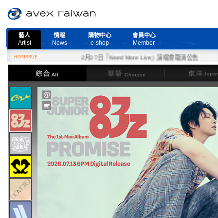
藝人
情報
購物中心
會員中心
Artist
News
e-shop
Member
HOTISSUE
2月27日『Need More Live』演唱會取消公告
綜合
華語
東洋