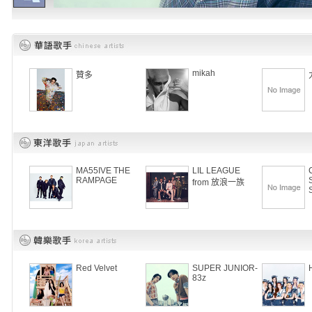
mikah
贊多
MA55IVE THE
LIL LEAGUE
RAMPAGE
from 放浪一族
Red Velvet
SUPER JUNIOR-
83z