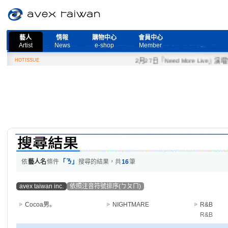
藝人
情報
購物中心
會員中心
Artist
News
e-shop
Member
HOTISSUE
2月27日『Need More Live』演唱
依
藝人名
條件
「ㄋ」
搜尋的結果，共
16
筆
avex taiwan inc.
依照注音符號排序(ㄅㄆㄇ)
Cocoa男｡
NIGHTMARE
R&B
R&B