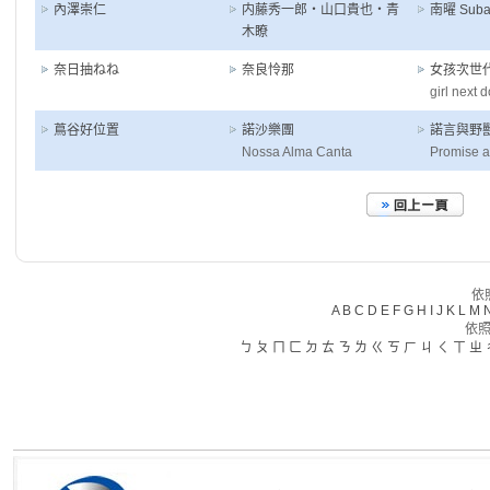
內澤崇仁
内藤秀一郎・山口貴也・青
南曜 Subar
木瞭
奈日抽ねね
奈良怜那
女孩次世
girl next 
蔦谷好位置
諾沙樂團
諾言與野
Nossa Alma Canta
Promise a
依
A
B
C
D
E
F
G
H
I
J
K
L
M
依照
ㄅ
ㄆ
ㄇ
ㄈ
ㄉ
ㄊ
ㄋ
ㄌ
ㄍ
ㄎ
ㄏ
ㄐ
ㄑ
ㄒ
ㄓ