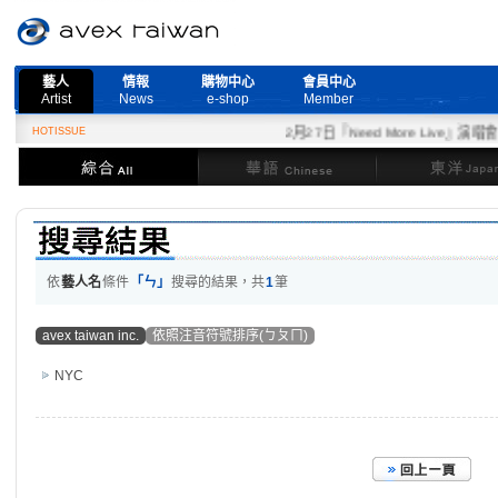
藝人
情報
購物中心
會員中心
Artist
News
e-shop
Member
HOTISSUE
2月27日『Need More Live』演唱會
綜合
華語
東洋
依
藝人名
條件
「ㄣ」
搜尋的結果，共
1
筆
avex taiwan inc.
依照注音符號排序(ㄅㄆㄇ)
NYC