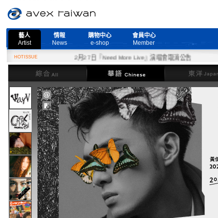
藝人
情報
購物中心
會員中心
Artist
News
e-shop
Member
HOTISSUE
2月27日『Need More Live』演唱會取消公告
綜合
華語
東洋