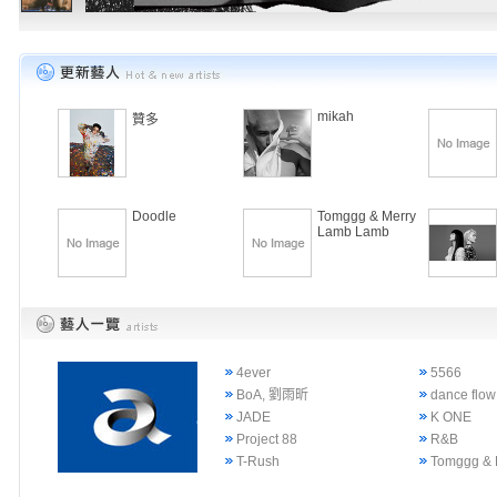
mikah
贊多
Doodle
Tomggg & Merry
Lamb Lamb
4ever
5566
BoA, 劉雨昕
dance flow
JADE
K ONE
Project 88
R&B
T-Rush
Tomggg & 