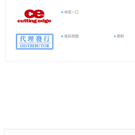
林家一口
普莉西雅
劉軒