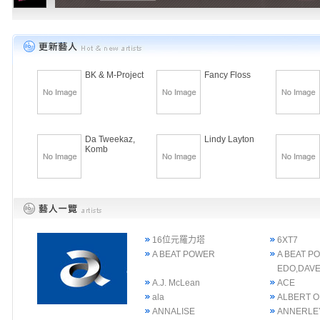
BK & M-Project
Fancy Floss
Da Tweekaz,
Lindy Layton
Komb
16位元羅力塔
6XT7
A BEAT POWER
A BEAT P
EDO,DAVE
A.J. McLean
ACE
ala
ALBERT 
ANNALISE
ANNERLE