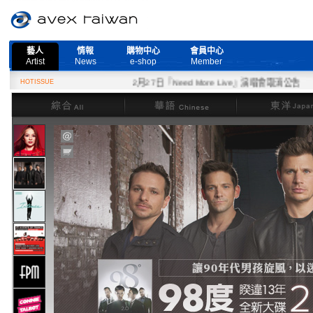
藝人
情報
購物中心
會員中心
Artist
News
e-shop
Member
HOTISSUE
2月27日『Need More Live』演唱會取消公告
綜合
華語
東洋