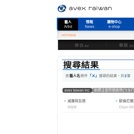
藝人
情報
購物中心
Artist
News
e-shop
HOTISSUE
綜合
華語
依
藝人名
條件
「ㄨ」
搜尋的結果，共
3
筆
avex taiwan inc.
依照注音符號排序(ㄅㄆㄇ
威廉與瓦德
歐倫尼爾
W&W
Orjan Ni