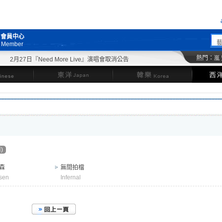
會員中心
Member
熱門：
嵐
2月27日『Need More Live』演唱會取消公告
東洋
韓樂
)
森
無間拍檔
lsen
Infernal