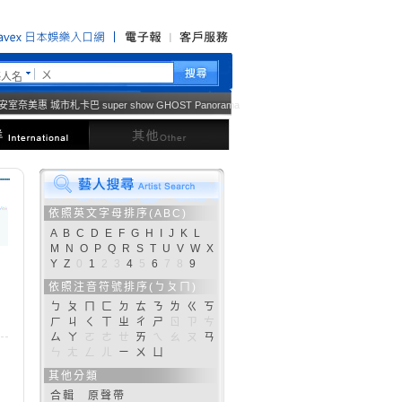
藝人名
安室奈美惠
城市札卡巴
super show
GHOST
Panorama
西洋
其他
依照英文字母排序(ABC)
A
B
C
D
E
F
G
H
I
J
K
L
M
N
O
P
Q
R
S
T
U
V
W
X
Y
Z
0
1
2
3
4
5
6
7
8
9
依照注音符號排序(ㄅㄆㄇ)
ㄅ
ㄆ
ㄇ
ㄈ
ㄉ
ㄊ
ㄋ
ㄌ
ㄍ
ㄎ
ㄏ
ㄐ
ㄑ
ㄒ
ㄓ
ㄔ
ㄕ
ㄖ
ㄗ
ㄘ
ㄙ
ㄚ
ㄛ
ㄜ
ㄝ
ㄞ
ㄟ
ㄠ
ㄡ
ㄢ
ㄣ
ㄤ
ㄥ
ㄦ
ㄧ
ㄨ
ㄩ
其他分類
合輯
原聲帶